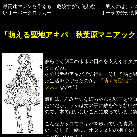
最高速マシンを作るも、危険すぎて使わな
一般人には、ア
いオーバークロッカー
オーラで分かる
『萌える聖地アキバ 秋葉原マニアック
彼らこそ明日の未来の日本を支えるオタ
うけどね。
その思考やアキバでの行動、そして熱き
た生活をつづったのが、『
萌える聖地ア
クス
』なのだ！
最近は、左みたいな姉ちゃんも駅前をウ
たのだが、ワシは女の子に敵を作らない
ので、本ではいないことに成っている（
こんなカッコでアキバを歩いている貴兄
い。そして一緒に、オタク文化の胞子を
じゃないかっ！！