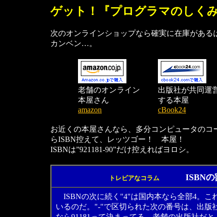
ゲット！『プログラマのしく
次のオンラインショップなら確実に在庫がある
カンベン…。
老舗のオンライン
出版社が共同運
本屋さん
する本屋
amazon
cBook24
お近くの本屋さんなら、多分コンピュータのコ
らISBN控えて、レッツゴー！ 本屋！
ISBNは”921181-90”だけ控えればヨロシ。
ISBN
トレビアなコラム
ISBNの次に続く"4"は国内本なら全部4。
いるのだ。"-"で区切られた次の番号は、出
なら91181って決まってる。老舗の出版社だ