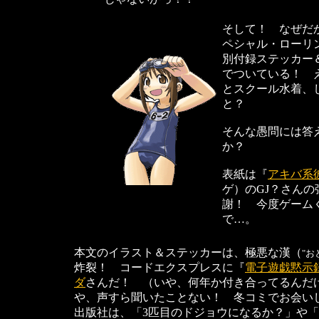
そして！ なぜだ
ペシャル・ローリ
別付録ステッカー
でついている！ 
とスクール水着、
と？
そんな愚問には答
か？
表紙は『
アキバ系
ゲ）のGJ？さん
謝！ 今度ゲーム
で…。
本文のイラスト＆ステッカーは、極悪な漢（
"お
炸裂！ コードエクスプレスに『
電子遊戯黙示
ダ
さんだ！ （いや、何年か付き合ってるんだ
や、声すら聞いたことない！ 冬コミでお会い
出版社は、「3匹目のドジョウになるか？」や