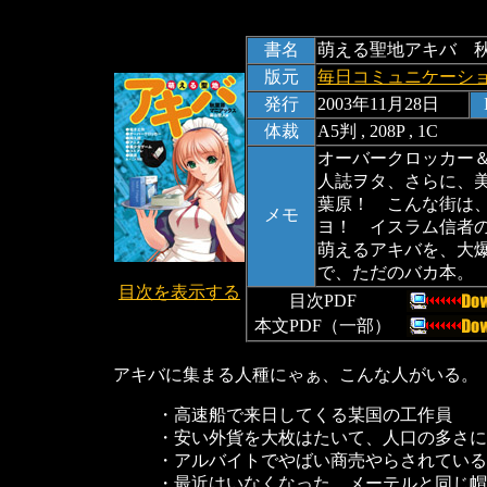
書名
萌える聖地アキバ 
版元
毎日コミュニケーシ
発行
2003年11月28日
体裁
A5判 , 208P , 1C
オーバークロッカー
人誌ヲタ、さらに、
葉原！ こんな街は
メモ
ヨ！ イスラム信者
萌えるアキバを、大
で、ただのバカ本。
目次を表示する
目次PDF
本文PDF（一部）
アキバに集まる人種にゃぁ、こんな人がいる。
・高速船で来日してくる某国の工作員
・安い外貨を大枚はたいて、人口の多さに
・アルバイトでやばい商売やらされている
・最近はいなくなった、メーテルと同じ帽