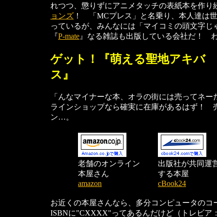
れつつ、懲りずにアニメタッチの表紙本を作り
ョンズ
！ 「MCプレス」と名乗り、本人達は
っているが、みんなには「マイコミの頭文字じ
『
P-mate
』なる雑誌も出版している会社だ！ 
ゲット！『萌える聖地アキバ
ス』
「んなマイナーな本、オラの街には売ってネー
ラインショップなら確実に在庫があるはず！ 
ン…。
老舗のオンライン
出版社が共同運
本屋さん
する本屋
amazon
cBook24
お近くの本屋さんなら、多分コンピュータのコ
ISBNに"CXXXX"ってあるんだけど（トレビ