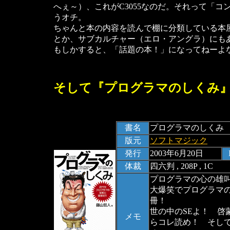
へぇ～）、これがC3055なのだ。それって「
うオチ。
ちゃんと本の内容を読んで棚に分類している本
とか、サブカルチャー（エロ・アングラ）にも
もしかすると、「話題の本！」になってねーよ
そして『プログラマのしくみ
書名
プログラマのしくみ
版元
ソフトマジック
発行
2003年6月20日
体裁
四六判 , 208P , 1C
プログラマの心の雄
大爆笑でプログラマ
冊！
世の中のSEよ！ 啓
メモ
らコレ読め！ そし