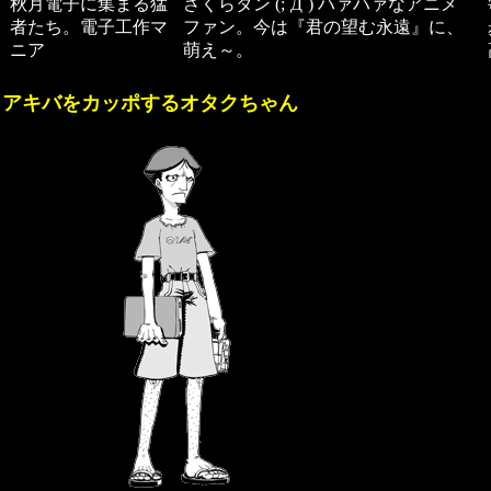
秋月電子に集まる猛
さくらタン (;´Д`) ハァハァなアニメ
者たち。電子工作マ
ファン。今は『君の望む永遠』に、
ニア
萌え～。
アキバをカッポするオタクちゃん