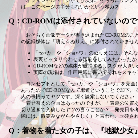
オフィシャルページができ次第、そちらにリンクす
は、このページの半分もないかという希ガス…。
Q：CD-ROMは添付されていないの
おそらく画像データが書き込まれたCD-ROMのこ
の記録媒体は「萌え☆ぬりえ」に添付されていませ
「セ○カ」や「ショ○ワ」のぬりえには、そん
表裏ピッタリ合わせる印刷をしてみたかったか
CD-ROMなどの媒体が破損するリスクが大きい
実際の現場は、作画用紙に書いてそれをスキャ
コンセプトとして「セ○カ」や「ショ○ワ」を完全
あったのでCD-ROMなんて邪道ということで却下
人の事情ってヤツです。深く詮索しないでください
着せ替えの企画はあったのですが、「表裏の位置あ
切り過ぎて入稿したヤツの言うことか？ 発売日を考えろ！
際には、微笑みながらやさしく）と言われ、玉砕されま
Q：着物を着た女の子は、『地獄少女』