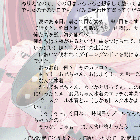
ぬりえなので、その辺はいろいろと想像して塗って
でも女の子のゲロでも、好みに合わせて塗ってくだ
夏のある日。暑さで目が覚め、眠い目をこす
て行くと、昨日と同じ朝飯の香り。両親は、サ
俺たちを残し海外旅行へ。
俺たちは学校があるという理由をつけられて、
いっぱいは妹と二人だけの生活だ。
においの誘われてダイニングのドアを開ける
できた。
「おっお前、何？ そのカッコ？」
「あっ！ お兄ちゃん。おはよう！ 味噌汁で
「なんで水着…」
「だってお兄ちゃん、喜ぶかと思ってぇ。この
に行ったとき、お兄ちゃん水着のエッチな本見
「で、スクール水着と…（しかも旧スク水かよ
い）」
「うそうそ～。今日ね、1時間目がプールなん
ちゃったの」
「そっか。じゃぁ、ごはん食い終わったら、一
ってな設定でどうよ？ って話だったので、設定上