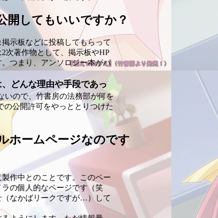
公開してもいいですか？
掲示板などに投稿してもらって
2次著作物として、掲示板やHP
す。つまり、アンソロジー本がパ
は、どんな理由や手段であっ
ないので、竹書房の法務部が何を
での公開許可をやっととりつけた
ルホームページなのです
製作中とのことです。このペー
イラの個人的なページです（笑
せ（なかばリークですが…）して