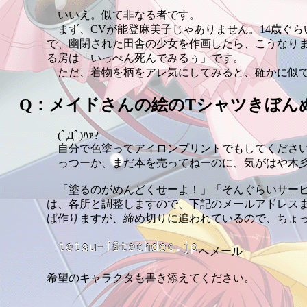
いいえ。似て非なる者です。
まず、CVが能登麻美子じゃありません。14歳ぐら
で、幽閉された田舎の少女を作画したら、こうなり
る房は「いっぺん死んでみるぅ」です。
ただ、着物を柄をアレ気にしてみると、確かに似て
Q：メイドさんの絵のTシャツきぼん
(ﾟДﾟ)ﾊｧ?
自分で色塗ってアイロンプリントでもしてくださ
っつーか、まだ本を売ってねーのに、気がはや木
「塗るのがめんどくせーよ！」「そんぐらいサービ
は、各所と調整しますので、下記のメールアドレス
ば作りますが、締め切りに追われているので、ちょ
へメール
希望のキャラクタも書き添えてください。