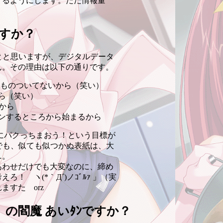
るようにします。ただ情報量
ですか？
とと思いますが、デジタルデータ
ん。その理由は以下の通りです。
なものついてないから（笑い）
ら（笑い）
から
ンするところから始まるから
にパクっちまおう！という目標が
。でも、似ても似つかぬ表紙は、大
…。
わせだけでも大変なのに、締め
 ヽ(*｀Д´)ノｺﾞﾙｧ 」（実
すた orz
の閻魔 あいﾀﾝですか？