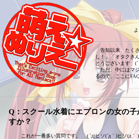
よ
告知以来、たくさ
し！」「オタクき
とうございます (´・
ただ、中にはマジ
るので、ここにFA
Q：スクール水着にエプロンの女の子
すか？
これが一番多い質問です。 ( ´д)ヒソ(´д｀)ヒソ(д｀ ) 