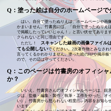
Q：塗った絵は自分のホームページで
はい。自分で塗ったぬりえは、ホームページや画像
かまいません。竹書房には、「自分で塗ったぬりえは
で掲載したっていいじゃん！」と言い伏せてありま
クられないと同じ理由です。
スキャンした線画の画像ファイル
ただし！
ても公開しない
でください。2次著作物とみなされ
言ってくるかわかりません。塗った絵のHPや掲示板
ので、その辺は守ってください。
Q：このページは竹書房のオフィシャ
か？
いいえ。竹書房さんのオフィシャルページは、鋭意
ジは、監修・編集・製作・執筆・工作をやった、オ
い）。竹書房から怒られない程度に、内容をお知ら
います。