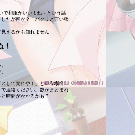
いで和服がいいよね～という話
ましたが何か？ パクリと言い張
見えるかも知れません。
ぬ！
い。
彡。
スして売れや！」という場合
まで連絡ください。数がまとまれ
っと時間がかかるかも？