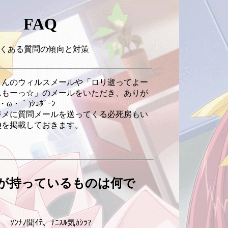
FAQ
くある質問の傾向と対策
んのウィルスメールや「ロリ逝ってよー
んもーっ☆」のメールをいただき、ありが
ω・｀)ｼｮﾎﾞｰﾝ
メに質問メールを送ってくる必死房もい
Qを掲載しておきます。
が持っているものは何で
ｿﾝﾅﾉ聞ｲﾃ、ﾅﾆｽﾙ気ｶｼﾗ?