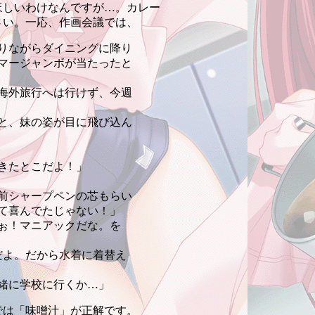
ほしいわけなんですが…。カレー
さい。一応、作画会議では、
りながらダイニングに降り
マージャンボが当たったと
海外旅行へは行けず、今週
と、妹の姿が目に飛び込ん
きたとこだよ！」
前シャープペンの芯もらい
て喜んでたじゃない！」
ぉ！マニアックだな。を
だよ。だから水着に着替え
緒に学校に行くか…」
では「味噌汁」が正解です。