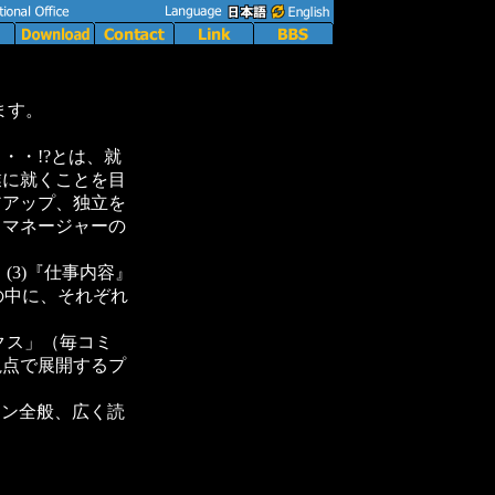
ます。
・・!?とは、就
業に就くことを目
アアップ、独立を
トマネージャーの
』(3)『仕事内容』
の中に、それぞれ
。
クス」（毎コミ
視点で展開するプ
マン全般、広く読