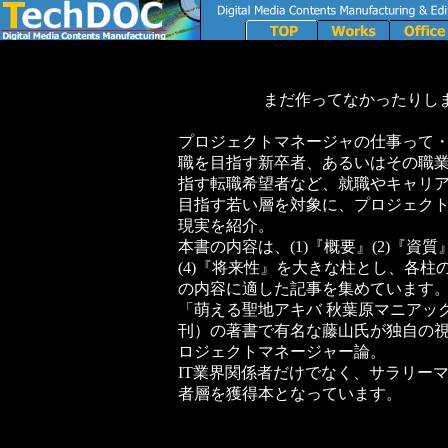
まだ作ってなかったりし
プロジェクトマネージャの仕事って・
職を目指す新卒者、あるいはその職
指す転職希望者など、就職やキャリ
目指す若い層を対象に、プロジェク
現実を紹介。
本書の内容は、(1)『概要』(2)『資質
(4)『将来性』を大きな柱とし、各柱
の内容に適した記事を集めています
「萌える聖地アキバ 秋葉原マニアッ
刊）の著書で有名な藤山氏が独自の
ロジェクトマネージャー論。
IT業界関係者だけでなく、サラリー
者層を獲得本となっています。