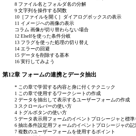
8 ファイル名とフォルダ名の分解
9 文字列を操作する関数
10［ファイルを開く］ダイアログボックスの表示
11 イメージへの画像の表示
コラム 画像が切り替わらない場合
12 ElseIfを使った条件分岐
13 フラグを使った処理の切り替え
14 エラーの回避
15 データを削除する基本
16 実行してみよう
第12章 フォームの連携とデータ抽出
* この章で学習する内容と身に付くテクニック
1 この章で使用するワークシートの作成
2 データを抽出して表示するユーザーフォームの作成
3 スクロールバーの使い方
4 トグルボタンの使い方
5 データ表示用フォームのイベントプロシージャと標
6 抽出条件設定用フォームのイベントプロシージャの記
7 複数のユーザーフォームを使用するポイント