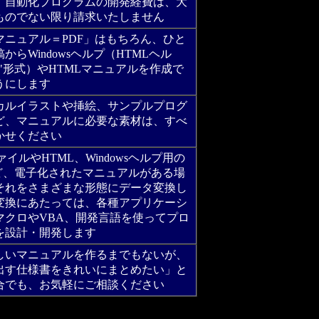
。自動化プログラムの開発経費は、大
ものでない限り請求いたしません
マニュアル＝PDF」はもちろん、ひと
からWindowsヘルプ（HTMLヘル
hm"形式）やHTMLマニュアルを作成で
うにします
カルイラストや挿絵、サンプルプログ
ど、マニュアルに必要な素材は、すべ
かせください
ファイルやHTML、Windowsヘルプ用の
など、電子化されたマニュアルがある場
それをさまざまな形態にデータ変換し
変換にあたっては、各種アプリケーシ
マクロやVBA、開発言語を使ってプロ
を設計・開発します
しいマニュアルを作るまでもないが、
出す仕様書をきれいにまとめたい」と
合でも、お気軽にご相談ください