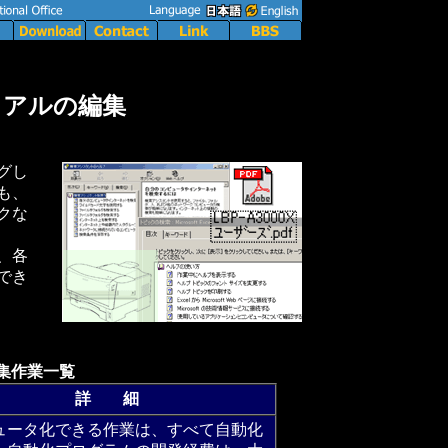
ュアルの編集
グし
も、
クな
、各
でき
集作業一覧
詳 細
ュータ化できる作業は、すべて自動化