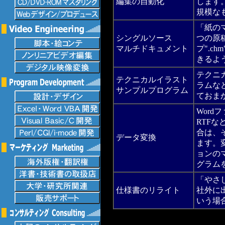
編集の自動化
します
規模な
「紙の
シングルソース
つの原稿
マルチドキュメント
プ".c
きるよ
テクニ
テクニカルイラスト
ラムな
サンプルプログラム
ておま
Word
RTF
合は、
データ変換
ます。
ョンの
グラム
「やさ
仕様書のリライト
社外に
いう場