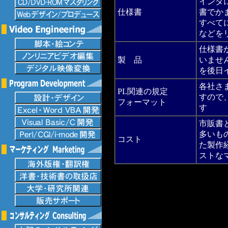
インダ
仕様書
書でか
すべて
などを
仕様書
製 品
いませ
を後日
各社さ
PL関連の規定
すので
フォーマット
す
市販書
多いも
コスト
た製作
ストな