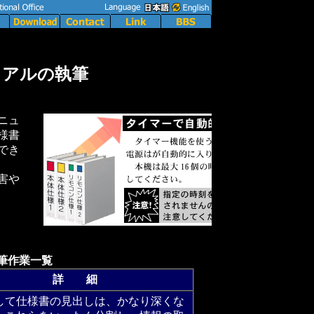
ュアルの執筆
ニュ
様書
でき
害や
筆作業一覧
詳 細
して仕様書の見出しは、かなり深くな