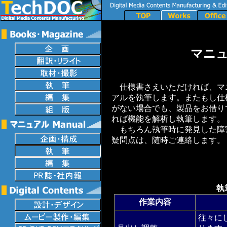
マニ
仕様書さえいただければ、マ
アルを執筆します。またもし仕
がない場合でも、製品をお借り
れば機能を解析し執筆します。
もちろん執筆時に発見した障
疑問点は、随時ご連絡します。
執
作業内容
往々に