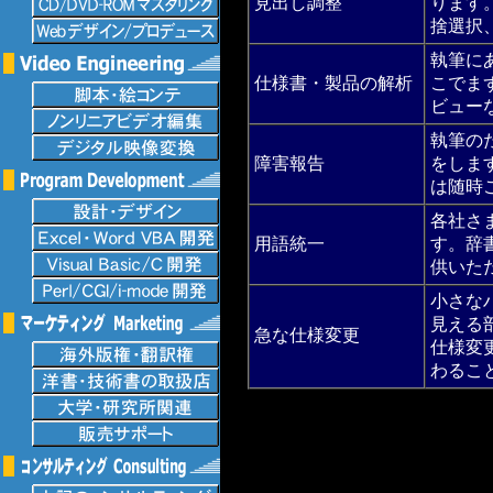
見出し調整
ります
捨選択
執筆に
仕様書・製品の解析
こでま
ビュー
執筆の
障害報告
をしま
は随時
各社さ
用語統一
す。辞
供いた
小さな
見える
急な仕様変更
仕様変
わるこ